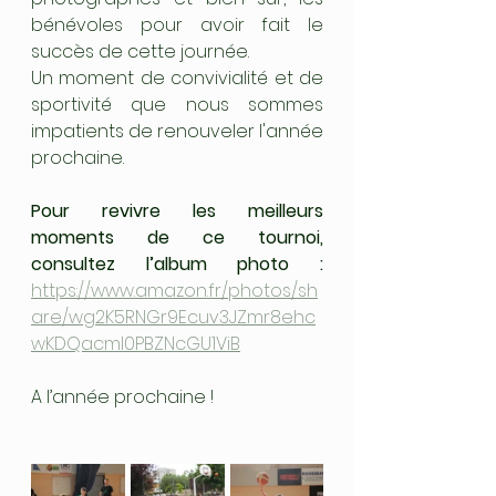
bénévoles pour avoir fait le 
succès de cette journée.
Un moment de convivialité et de 
sportivité que nous sommes 
impatients de renouveler l'année 
prochaine.
Pour revivre les meilleurs 
moments de ce tournoi, 
consu
ltez l’album photo : 
https://www.amazon.fr/photos/sh
are/wg2K5RNGr9Ecuv3JZmr8ehc
wKDQacmI0PBZNcGU1ViB
A l’année prochaine !