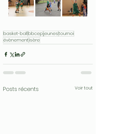
basket-ball
bbcep
jeunes
tournoi
évènement
isère
Voir tout
Posts récents