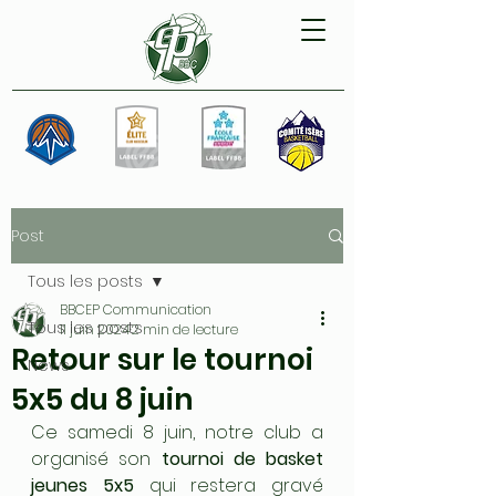
Post
Tous les posts
BBCEP Communication
Tous les posts
11 juin 2024
2 min de lecture
Retour sur le tournoi
News
5x5 du 8 juin
Ce samedi 8 juin, notre club a 
organisé son 
tournoi de basket 
jeunes 5x5
 qui restera gravé 