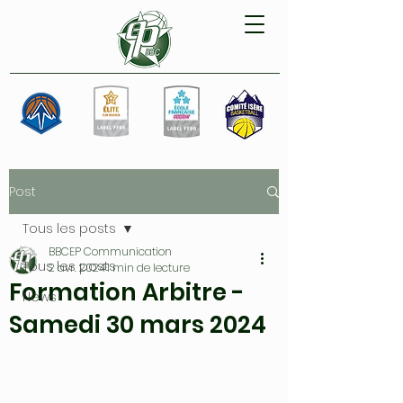
Post
Tous les posts
BBCEP Communication
Tous les posts
2 avr. 2024
1 min de lecture
Formation Arbitre -
News
Samedi 30 mars 2024